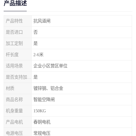
产品描述
产品特性
抗风道闸
是否进口
否
加工定制
是
杆长度
2-6米
适用场景
企业小区营区单位
是否支持加工定制
是
材质
镀锌钢、铝合金
商品名称
智能空降闸
机身重量
150KG
产品电机
春铜电机
电源电压
常规电压