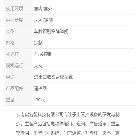
使用环境
室内/室外
闸杆长度
1-6可定制
类型
车牌识别空降道闸
规格
定制
补光灯
开/关控制
脱机运行
支持
用途
进出口收费管理系统
产品配件
遥控器
重量
130kg
云南实名智科技有限公司专注于出管控设备的研发与制
造，主营产品包括电动伸缩门、道闸、广告道闸、重型
空降闸、车牌识别系统、门禁通道、升降柱、岗亭、旗