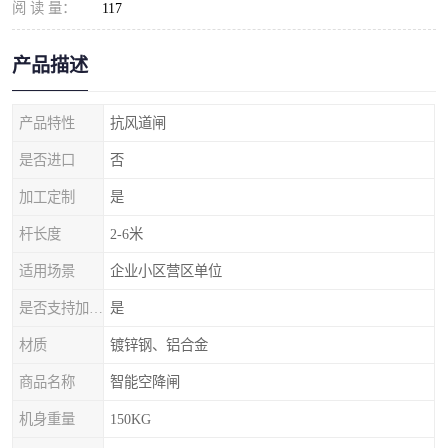
阅 读 量：
117
产品描述
产品特性
抗风道闸
是否进口
否
加工定制
是
杆长度
2-6米
适用场景
企业小区营区单位
是否支持加工定制
是
材质
镀锌钢、铝合金
商品名称
智能空降闸
机身重量
150KG