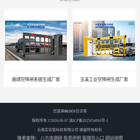
enterprises
曲靖空降闸系统生成厂家
玉溪工业空降闸生成厂家
您是第
862451
位访客
版权所有 ©2026-08-07
滇ICP备2025054064号-1
云南实名智科技有限公司
保留所有权利.
技术支持：
八方资源网
免责声明
管理员入口
网站地图