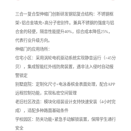
‌三合一复合型伸缩门‌创新研发钢铝复合结构：不锈钢框
架+铝合金填充+高分子密封件。兼具不锈钢的强度与铝
合金的轻便，隔音性能提升40%，综合成本降低25%，
代表行业升级方向。
伸缩门的应用场所：
住宅小区‌：采用涡轮电机驱动系统实现静音运行（<45分
贝），集成智能红外线防爬装置，遇非法入侵时自动报
警锁定
‌别墅庭院‌：定制化尺寸+电泳香槟金表面处理，配合APP
远程控制功能，实现私密空间管理
‌老旧社区改造‌：模块化组装设计支持快速安装（4小时完
成），适配多种路面基础条件
学校园区：防夹功能+紧急手动解锁装置，保障学生通行
安全