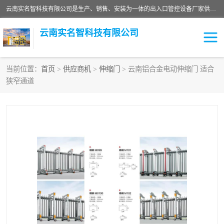
云南实名智科技有限公司是生产、销售、安装为一体的出入口管控设备厂家供应商。主营:电动伸缩门、道闸、广告道闸、重型空降闸、车牌识别、门禁通道、升降柱、岗亭、旗杆等智能设备。主营产品: 电动伸缩门,道闸门禁,车牌识别 生产、销售、安装为一体的出入口管控设备厂家源头供应商。
云南实名智科技有限公司
当前位置：
首页
>
供应商机
>
伸缩门
> 云南铝合金电动伸缩门 适合
狭窄通道
车牌识别门系列
充电桩系列
广告道闸系列
普通道闸系列
升降门系列
通道闸系列
小门系列
伸缩门