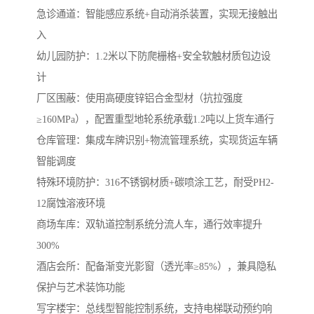
急诊通道：智能感应系统+自动消杀装置，实现无接触出
入
幼儿园防护：1.2米以下防爬栅格+安全软触材质包边设
计
厂区围蔽‌：使用高硬度锌铝合金型材（抗拉强度
≥160MPa），配置重型地轮系统承载1.2吨以上货车通行
‌仓库管理‌：集成车牌识别+物流管理系统，实现货运车辆
智能调度
‌特殊环境防护‌：316不锈钢材质+碳喷涂工艺，耐受PH2-
12腐蚀溶液环境
商场车库‌：双轨道控制系统分流人车，通行效率提升
300%
‌酒店会所‌：配备渐变光影窗（透光率≥85%），兼具隐私
保护与艺术装饰功能
‌写字楼宇‌：总线型智能控制系统，支持电梯联动预约响