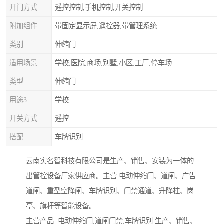
开门方式
遥控控制,手机控制,开关控制
附加组件
带固定显示屏,遥控器,带管理系统
类别
伸缩门
适用场景
学校,医院,商场,别墅,小区,工厂,停车场
类型
伸缩门
用途3
学校
开关方式
遥控
搭配
车牌识别
云南实名智科技有限公司是生产、销售、安装为一体的
出管控设备厂家供应商。主营:电动伸缩门、道闸、广告
道闸、重型空降闸、车牌识别、门禁通道、升降柱、岗
亭、旗杆等智能设备。
主营产品: 电动伸缩门,道闸门禁,车牌识别 生产、销售、