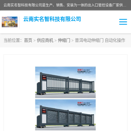
云南实名智科技有限公司是生产、销售、安装为一体的出入口管控设备厂家供应商。主营:电动伸缩门、道闸、广告道闸、重型空降闸、车牌识别、门禁通道、升降柱、岗亭、旗杆等智能设备。主营产品: 电动伸缩门,道闸门禁,车牌识别 生产、销售、安装为一体的出入口管控设备厂家源头供应商。
云南实名智科技有限公司
当前位置：
首页
>
供应商机
>
伸缩门
> 普洱电动伸缩门 自动化操作
车牌识别门系列
充电桩系列
广告道闸系列
普通道闸系列
升降门系列
通道闸系列
小门系列
伸缩门