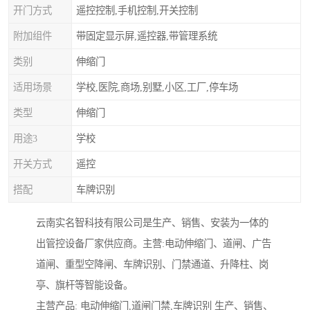
开门方式
遥控控制,手机控制,开关控制
附加组件
带固定显示屏,遥控器,带管理系统
类别
伸缩门
适用场景
学校,医院,商场,别墅,小区,工厂,停车场
类型
伸缩门
用途3
学校
开关方式
遥控
搭配
车牌识别
云南实名智科技有限公司是生产、销售、安装为一体的
出管控设备厂家供应商。主营:电动伸缩门、道闸、广告
道闸、重型空降闸、车牌识别、门禁通道、升降柱、岗
亭、旗杆等智能设备。
主营产品: 电动伸缩门,道闸门禁,车牌识别 生产、销售、