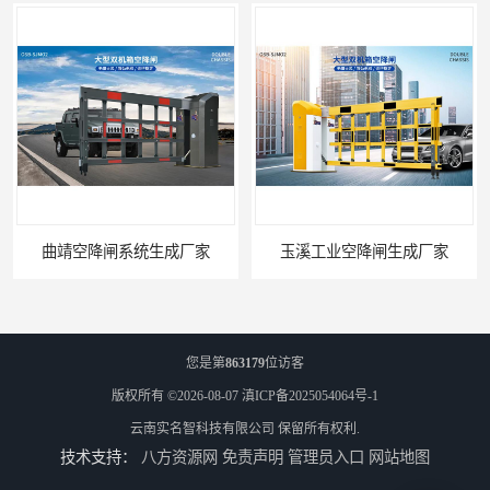
曲靖空降闸系统生成厂家
玉溪工业空降闸生成厂家
您是第
863179
位访客
版权所有 ©2026-08-07
滇ICP备2025054064号-1
云南实名智科技有限公司
保留所有权利.
技术支持：
八方资源网
免责声明
管理员入口
网站地图