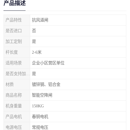
产品描述
产品特性
抗风道闸
是否进口
否
加工定制
是
杆长度
2-6米
适用场景
企业小区营区单位
是否支持加工定制
是
材质
镀锌钢、铝合金
商品名称
智能空降闸
机身重量
150KG
产品电机
春铜电机
电源电压
常规电压