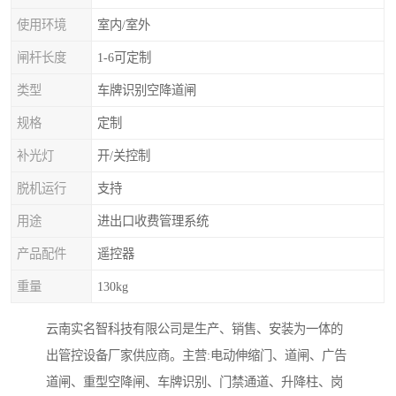
使用环境
室内/室外
闸杆长度
1-6可定制
类型
车牌识别空降道闸
规格
定制
补光灯
开/关控制
脱机运行
支持
用途
进出口收费管理系统
产品配件
遥控器
重量
130kg
云南实名智科技有限公司是生产、销售、安装为一体的
出管控设备厂家供应商。主营:电动伸缩门、道闸、广告
道闸、重型空降闸、车牌识别、门禁通道、升降柱、岗