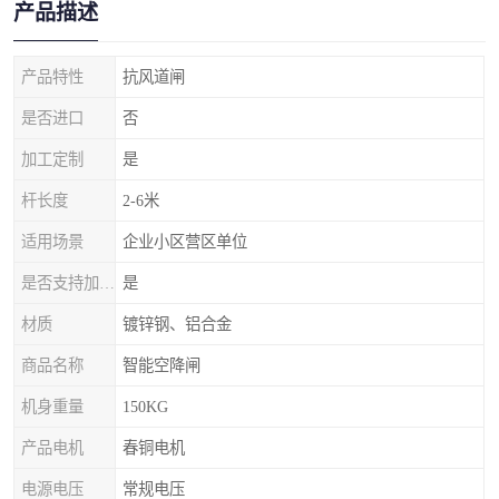
产品描述
产品特性
抗风道闸
是否进口
否
加工定制
是
杆长度
2-6米
适用场景
企业小区营区单位
是否支持加工定制
是
材质
镀锌钢、铝合金
商品名称
智能空降闸
机身重量
150KG
产品电机
春铜电机
电源电压
常规电压