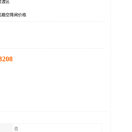
官渡区
机箱空降闸价格
3208
否