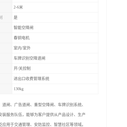
2-6米
制
是
智能空降闸
春铜电机
室内/室外
车牌识别空降道闸
开/关控制
进出口收费管理系统
130kg
、道闸、广告道闸、重型空降闸、车牌识别系统、
安装服务队伍，能够为客户提供从产品设计、生产
泛应用于交通管理、安防监控、智慧社区等领域。