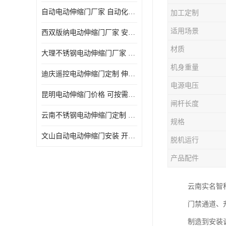
自动电动伸缩门厂家 自动化操作
加工定制
适用场景
西双版纳电动伸缩门厂家 安全性高
材质
大理不锈钢电动伸缩门厂家 适合狭窄通道
机身重量
迪庆遥控电动伸缩门定制 伸缩结构设计
电源电压
昆明电动伸缩门价格 可按需定制
闸杆长度
云南不锈钢电动伸缩门定制 自动化操作
规格
文山自动电动伸缩门安装 开启后占用空间小
脱机运行
产品配件
云南实名智
门禁通道、
制造到安装