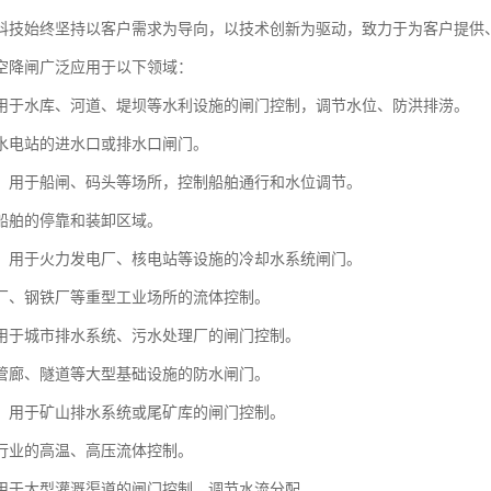
科技始终坚持以客户需求为导向，以技术创新为驱动，致力于为客户提供
空降闸广泛应用于以下领域：
用于水库、河道、堤坝等水利设施的闸门控制，调节水位、防洪排涝。
水电站的进水口或排水口闸门。
：用于船闸、码头等场所，控制船舶通行和水位调节。
船舶的停靠和装卸区域。
：用于火力发电厂、核电站等设施的冷却水系统闸门。
厂、钢铁厂等重型工业场所的流体控制。
用于城市排水系统、污水处理厂的闸门控制。
管廊、隧道等大型基础设施的防水闸门。
：用于矿山排水系统或尾矿库的闸门控制。
行业的高温、高压流体控制。
用于大型灌溉渠道的闸门控制，调节水流分配。