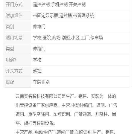
开门方式
遥控控制,手机控制,开关控制
附加组件
带固定显示屏,遥控器,带管理系统
类别
伸缩门
适用场景
学校,医院,商场,别墅,小区,工厂,停车场
类型
伸缩门
用途3
学校
开关方式
遥控
搭配
车牌识别
云南实名智科技有限公司是生产、销售、安装为一体的
出管控设备厂家供应商。主营:电动伸缩门、道闸、广告
道闸、重型空降闸、车牌识别、门禁通道、升降柱、岗
亭、旗杆等智能设备。
主营产品: 电动伸缩门,道闸门禁,车牌识别 生产、销售、