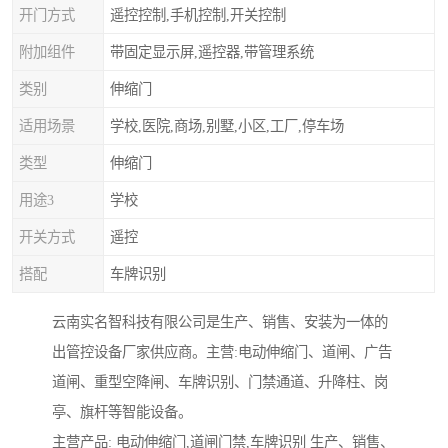
开门方式
遥控控制,手机控制,开关控制
附加组件
带固定显示屏,遥控器,带管理系统
类别
伸缩门
适用场景
学校,医院,商场,别墅,小区,工厂,停车场
类型
伸缩门
用途3
学校
开关方式
遥控
搭配
车牌识别
云南实名智科技有限公司是生产、销售、安装为一体的
出管控设备厂家供应商。主营:电动伸缩门、道闸、广告
道闸、重型空降闸、车牌识别、门禁通道、升降柱、岗
亭、旗杆等智能设备。
主营产品: 电动伸缩门,道闸门禁,车牌识别 生产、销售、