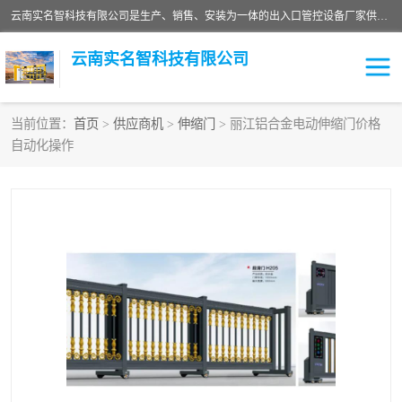
云南实名智科技有限公司是生产、销售、安装为一体的出入口管控设备厂家供应商。主营:电动伸缩门、道闸、广告道闸、重型空降闸、车牌识别、门禁通道、升降柱、岗亭、旗杆等智能设备。主营产品: 电动伸缩门,道闸门禁,车牌识别 生产、销售、安装为一体的出入口管控设备厂家源头供应商。
云南实名智科技有限公司
当前位置：
首页
>
供应商机
>
伸缩门
> 丽江铝合金电动伸缩门价格
自动化操作
车牌识别门系列
充电桩系列
广告道闸系列
普通道闸系列
升降门系列
通道闸系列
小门系列
伸缩门