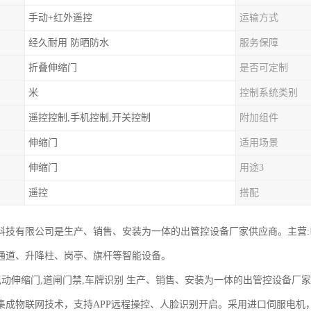
手动+红外遥控
运输方式
经久耐用 防晒防水
服务保障
折叠伸缩门
是否可定制
米
控制系统类别
遥控控制,手机控制,开关控制
附加组件
伸缩门
适用场景
伸缩门
用途3
遥控
搭配
科技有限公司是生产、销售、安装为一体的出管控设备厂家供应商。主营
通道、升降柱、岗亭、旗杆等智能设备。
 电动伸缩门,道闸门禁,车牌识别 生产、销售、安装为一体的出管控设备厂
集成物联网技术，支持APP远程操控、人脸识别开启。采用进口伺服电机