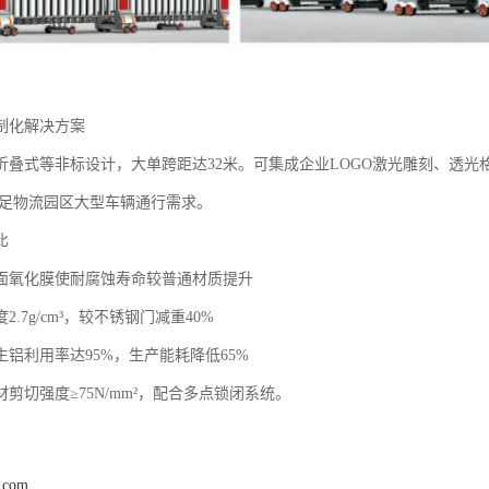
制化解决方案‌
折叠式等非标设计，大单跨距达32米。可集成企业LOGO激光雕刻、透
，满足物流园区大型车辆通行需求。
比
：表面氧化膜使耐腐蚀寿命较普通材质提升
度2.7g/cm³，较不锈钢门减重40%
再生铝利用率达95%，生产能耗降低65%
型材剪切强度≥75N/mm²，配合多点锁闭系统。
j.com