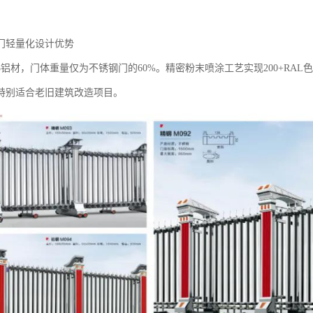
门轻量化设计优势‌
-T5铝材，门体重量仅为不锈钢门的60%。精密粉末喷涂工艺实现200+R
特别适合老旧建筑改造项目。