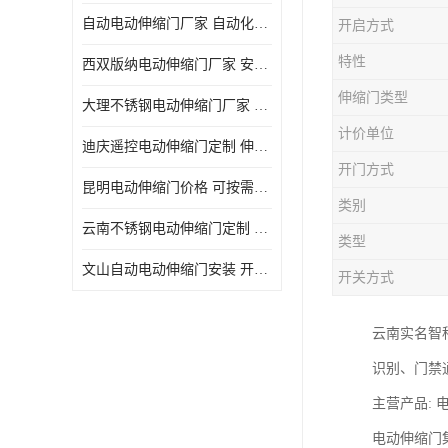
自动电动伸缩门厂家 自动化操作
开启方式
特性
西双版纳电动伸缩门厂家 安全性高
伸缩门类型
大理不锈钢电动伸缩门厂家 适合狭窄通道
计价单位
迪庆遥控电动伸缩门定制 伸缩结构设计
开门方式
昆明电动伸缩门价格 可按需定制
类别
云南不锈钢电动伸缩门定制 自动化操作
类型
文山自动电动伸缩门安装 开启后占用空间小
开关方式
云南实名智
识别、门禁
主营产品:
电动伸缩门