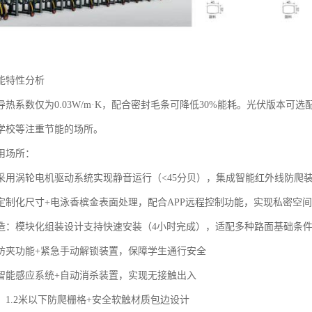
能特性分析‌
热系数仅为0.03W/m·K，配合密封毛条可降低30%能耗。光伏版本可
学校等注重节能的场所。
用场所：
：采用涡轮电机驱动系统实现静音运行（<45分贝），集成智能红外线防爬
‌：定制化尺寸+电泳香槟金表面处理，配合APP远程控制功能，实现私密空
改造‌：模块化组装设计支持快速安装（4小时完成），适配多种路面基础条
防夹功能+紧急手动解锁装置，保障学生通行安全
智能感应系统+自动消杀装置，实现无接触出入
：1.2米以下防爬栅格+安全软触材质包边设计