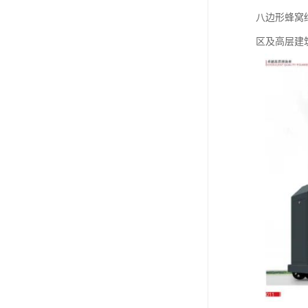
八边形蜂窝结
区及高层建