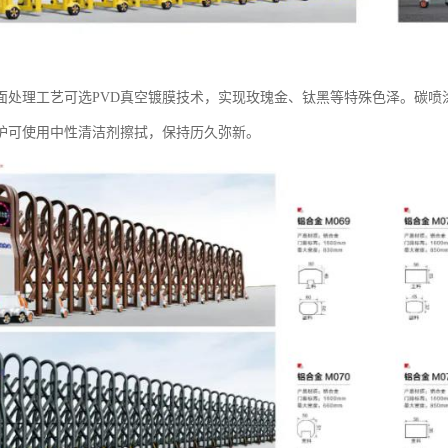
面处理工艺‌可选PVD真空镀膜技术，实现玫瑰金、钛黑等特殊色泽。碳喷涂涂
护可使用中性清洁剂擦拭，保持历久弥新。