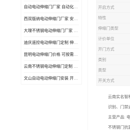
自动电动伸缩门厂家 自动化操作
开启方式
特性
西双版纳电动伸缩门厂家 安全性高
伸缩门类型
大理不锈钢电动伸缩门厂家 适合狭窄通道
计价单位
迪庆遥控电动伸缩门定制 伸缩结构设计
开门方式
昆明电动伸缩门价格 可按需定制
类别
云南不锈钢电动伸缩门定制 自动化操作
类型
文山自动电动伸缩门安装 开启后占用空间小
开关方式
云南实名智
识别、门禁
主营产品:
不锈钢门抗震