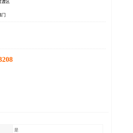
官渡区
缩门
3208
是