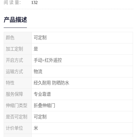
阅 读 量：
132
产品描述
颜色
可定制
加工定制
是
开启方式
手动+红外遥控
运输方式
物流
特性
经久耐用 防晒防水
服务保障
专业靠谱
伸缩门类型
折叠伸缩门
是否可定制
可定制
计价单位
米