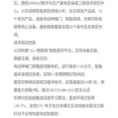
区，拥有20000㎡数字化生产基地及省级工程技术研究中
心。公司深耕智能安防领域18年，自主研发产品线、32
个系列产品，涵盖电动伸缩门、智能道闸、车牌识别系
统等核心设备，服务网络覆盖全国28个省市及东南亚市
场。
‌技术驱动创新‌
公司构建“5G+物联网”智能管控平台，实现设备互联、
数据互通、系统互控：
电动伸缩门搭载级伺服电机，运行噪音＜45分贝，配备
毫米波感应系统，实现0.1秒障碍物识别响应
重型空降闸采用液压缓冲技术，起落速度达0.6秒/次，承
重能力突破3吨，通过GB/T31488-2015安全认证
车牌识别系统集成深度学习算法，复杂环境识别率
≥99.7%，支持ETC/电子支付多模交互动场景化解决方案‌
针对不业特性提供定制服务：