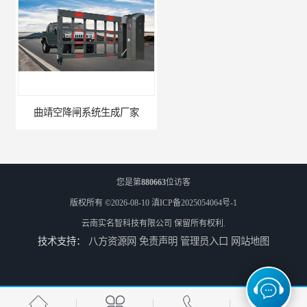
曲靖空降闸系统生成厂家
玉溪工业空降闸生成厂家
您是第
880663
位访客
版权所有 ©2026-08-10
滇ICP备2025054064号-1
云南实名智科技有限公司
保留所有权利.
技术支持：
八方资源网
免责声明
管理员入口
网站地图
德宏工业闸门厂家
普洱大型闸门厂家