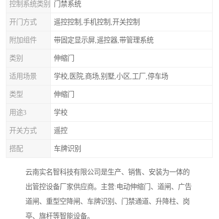
控制系统类别
门禁系统
开门方式
遥控控制,手机控制,开关控制
附加组件
带固定显示屏,遥控器,带管理系统
类别
伸缩门
适用场景
学校,医院,商场,别墅,小区,工厂,停车场
类型
伸缩门
用途3
学校
开关方式
遥控
搭配
车牌识别
云南实名智科技有限公司是生产、销售、安装为一体的
出管控设备厂家供应商。主营:电动伸缩门、道闸、广告
道闸、重型空降闸、车牌识别、门禁通道、升降柱、岗
亭、旗杆等智能设备。