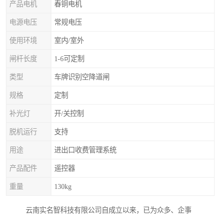
产品电机
春铜电机
电源电压
常规电压
使用环境
室内/室外
闸杆长度
1-6可定制
类型
车牌识别空降道闸
规格
定制
补光灯
开/关控制
脱机运行
支持
用途
进出口收费管理系统
产品配件
遥控器
重量
130kg
云南实名智科技有限公司自成立以来，已为众多、企事