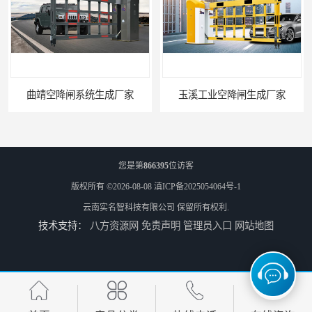
玉溪工业空降闸生成厂家
您是第
866395
位访客
版权所有 ©2026-08-08
滇ICP备2025054064号-1
云南实名智科技有限公司
保留所有权利.
技术支持：
八方资源网
免责声明
管理员入口
网站地图
德宏工业闸门厂家
普洱大型闸门厂家