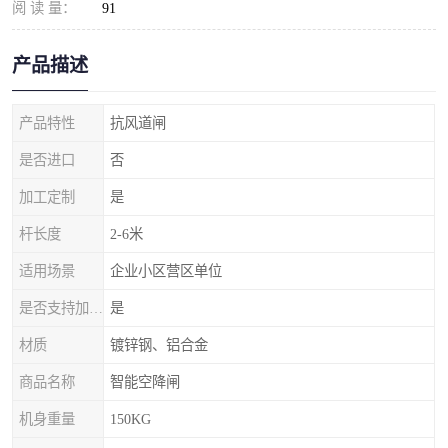
阅 读 量：
91
产品描述
产品特性
抗风道闸
是否进口
否
加工定制
是
杆长度
2-6米
适用场景
企业小区营区单位
是否支持加工定制
是
材质
镀锌钢、铝合金
商品名称
智能空降闸
机身重量
150KG