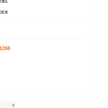
官渡区
门批发
3208
否