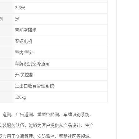
2-6米
制
是
智能空降闸
春铜电机
室内/室外
车牌识别空降道闸
开/关控制
进出口收费管理系统
130kg
、道闸、广告道闸、重型空降闸、车牌识别系统、
安装服务队伍，能够为客户提供从产品设计、生产
泛应用于交通管理、安防监控、智慧社区等领域。