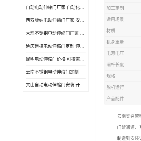
自动电动伸缩门厂家 自动化操作
加工定制
适用场景
西双版纳电动伸缩门厂家 安全性高
材质
大理不锈钢电动伸缩门厂家 适合狭窄通道
机身重量
迪庆遥控电动伸缩门定制 伸缩结构设计
电源电压
昆明电动伸缩门价格 可按需定制
闸杆长度
云南不锈钢电动伸缩门定制 自动化操作
规格
文山自动电动伸缩门安装 开启后占用空间小
脱机运行
产品配件
云南实名智
门禁通道、
制造到安装