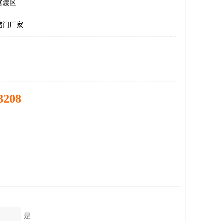
官渡区
缩门厂家
3208
是