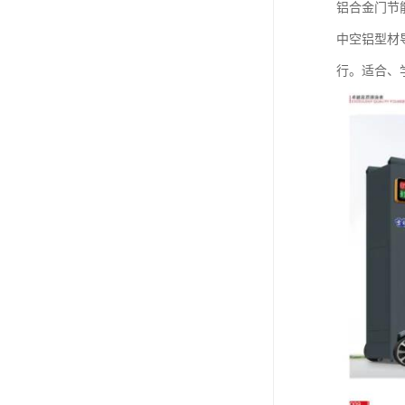
铝合金门节
中空铝型材导
行。适合、