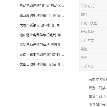
自动电动伸缩门厂家 自动化操作
开启方式
特性
西双版纳电动伸缩门厂家 安全性高
伸缩门类型
大理不锈钢电动伸缩门厂家 适合狭窄通道
计价单位
迪庆遥控电动伸缩门定制 伸缩结构设计
开门方式
昆明电动伸缩门价格 可按需定制
类别
云南不锈钢电动伸缩门定制 自动化操作
类型
文山自动电动伸缩门安装 开启后占用空间小
开关方式
云南实名智
识别、门禁
主营产品:
‌不锈钢门表