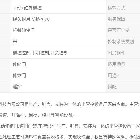
手动+红外遥控
运输方式
经久耐用 防晒防水
服务保障
折叠伸缩门
是否可定制
米
控制系统类别
遥控控制,手机控制,开关控制
附加组件
伸缩门
适用场景
伸缩门
用途3
遥控
搭配
科技有限公司是生产、销售、安装为一体的出管控设备厂家供应商。主营
通道、升降柱、岗亭、旗杆等智能设备。
 电动伸缩门,道闸门禁,车牌识别 生产、销售、安装为一体的出管控设备厂
面处理工艺‌可选PVD真空镀膜技术，实现玫瑰金、钛黑等特殊色泽。碳喷涂涂