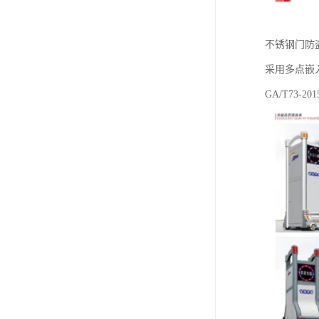
不锈钢门防
采用多点嵌
GA/T73-