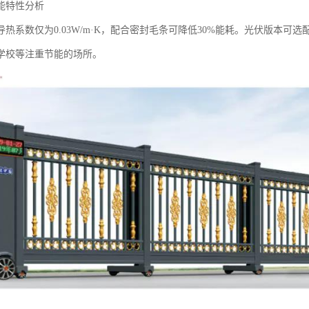
能特性分析‌
热系数仅为0.03W/m·K，配合密封毛条可降低30%能耗。光伏版本可
学校等注重节能的场所。