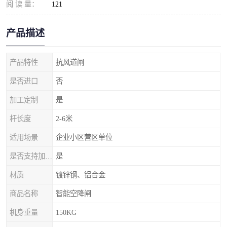
阅 读 量：
121
产品描述
产品特性
抗风道闸
是否进口
否
加工定制
是
杆长度
2-6米
适用场景
企业小区营区单位
是否支持加工定制
是
材质
镀锌钢、铝合金
商品名称
智能空降闸
机身重量
150KG