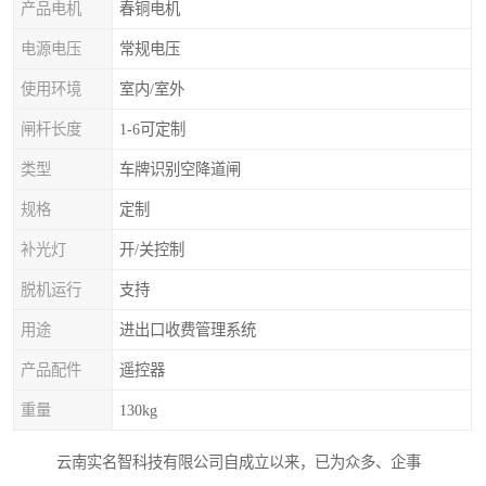
产品电机
春铜电机
电源电压
常规电压
使用环境
室内/室外
闸杆长度
1-6可定制
类型
车牌识别空降道闸
规格
定制
补光灯
开/关控制
脱机运行
支持
用途
进出口收费管理系统
产品配件
遥控器
重量
130kg
云南实名智科技有限公司自成立以来，已为众多、企事