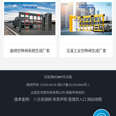
曲靖空降闸系统生成厂家
玉溪工业空降闸生成厂家
您是第
872997
位访客
版权所有 ©2026-08-09
滇ICP备2025054064号-1
云南实名智科技有限公司
保留所有权利.
技术支持：
八方资源网
免责声明
管理员入口
网站地图