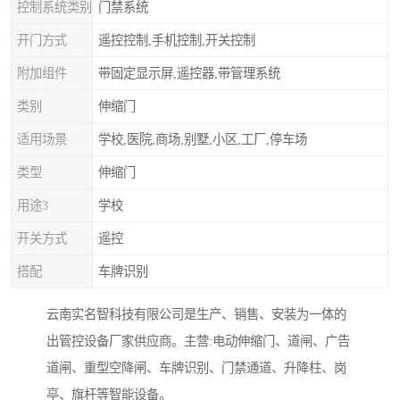
控制系统类别
门禁系统
开门方式
遥控控制,手机控制,开关控制
附加组件
带固定显示屏,遥控器,带管理系统
类别
伸缩门
适用场景
学校,医院,商场,别墅,小区,工厂,停车场
类型
伸缩门
用途3
学校
开关方式
遥控
搭配
车牌识别
云南实名智科技有限公司是生产、销售、安装为一体的
出管控设备厂家供应商。主营:电动伸缩门、道闸、广告
道闸、重型空降闸、车牌识别、门禁通道、升降柱、岗
亭、旗杆等智能设备。