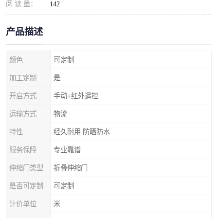
阅 读 量：
142
产品描述
颜色
可定制
加工定制
是
开启方式
手动+红外遥控
运输方式
物流
特性
经久耐用 防晒防水
服务保障
专业靠谱
伸缩门类型
折叠伸缩门
是否可定制
可定制
计价单位
米