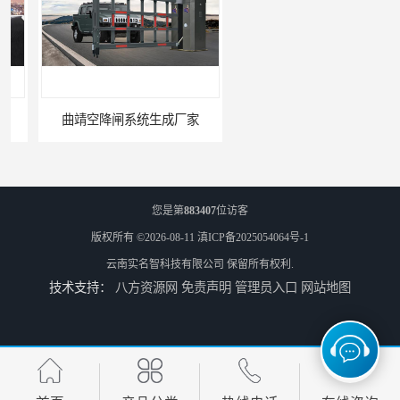
曲靖空降闸系统生成厂家
玉溪工业空降闸生成厂家
您是第
883407
位访客
版权所有 ©2026-08-11
滇ICP备2025054064号-1
云南实名智科技有限公司
保留所有权利.
技术支持：
八方资源网
免责声明
管理员入口
网站地图
德宏工业闸门厂家
普洱大型闸门厂家