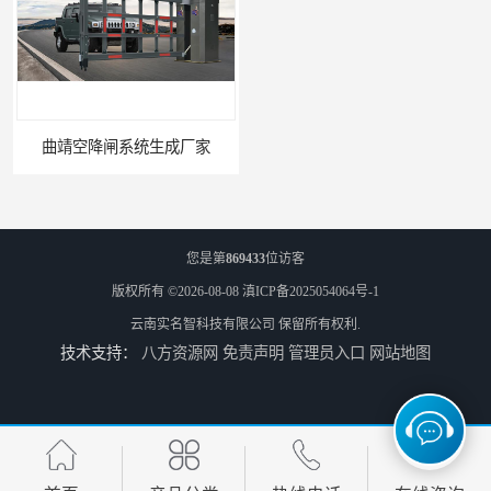
曲靖空降闸系统生成厂家
玉溪工业空降闸生成厂家
您是第
869433
位访客
版权所有 ©2026-08-08
滇ICP备2025054064号-1
云南实名智科技有限公司
保留所有权利.
技术支持：
八方资源网
免责声明
管理员入口
网站地图
德宏工业闸门厂家
普洱大型闸门厂家