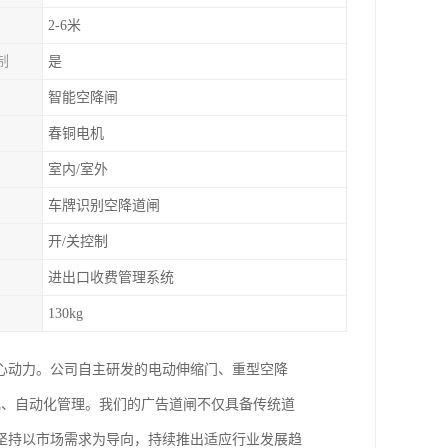
2-6米
制
是
智能空降闸
春铜电机
室内/室外
车牌识别空降道闸
开/关控制
进出口收费管理系统
130kg
心动力。公司自主研发的电动伸缩门、重型空降
化、自动化管理。我们的广告道闸不仅具备传统道
坚持以市场需求为导向，持续推出适应行业发展趋