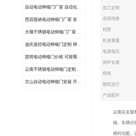
自动电动伸缩门厂家 自动化操作
加工定制
适用场景
西双版纳电动伸缩门厂家 安全性高
材质
大理不锈钢电动伸缩门厂家 适合狭窄通道
机身重量
迪庆遥控电动伸缩门定制 伸缩结构设计
电源电压
昆明电动伸缩门价格 可按需定制
闸杆长度
云南不锈钢电动伸缩门定制 自动化操作
规格
文山自动电动伸缩门安装 开启后占用空间小
脱机运行
产品配件
云南实名智
闸、车牌识
闸的功能，