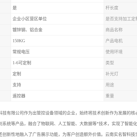
是
杆长度
企业小区营区单位
是否支持加工定
镀锌钢、铝合金
商品名称
150KG
产品电机
常规电压
使用环境
1-6可定制
类型
定制
补光灯
支持
用途
遥控器
重量
科技有限公司作为出管控设备领域的企业，始终将技术创新作为发展的核
别系统等产品，融合了物联网、人工智能、大数据等*技术，实现了智能
还创新性地融入了广告展示功能，为客户创造额外价值。云南实名智科技