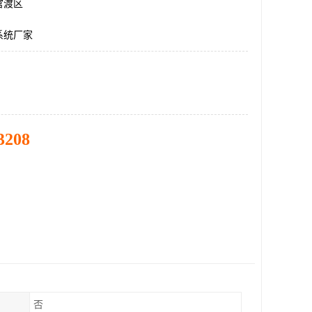
官渡区
系统厂家
3208
否