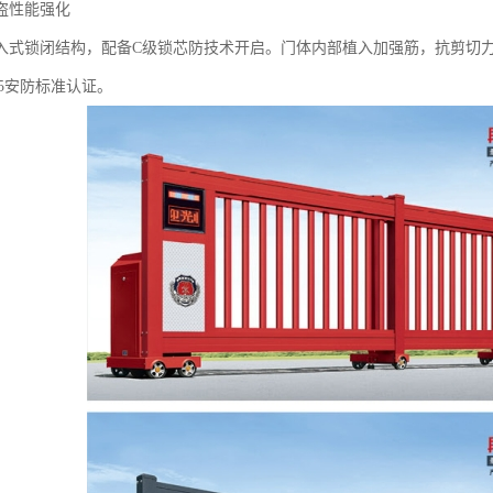
盗性能强化‌
入式锁闭结构，配备C级锁芯防技术开启。门体内部植入加强筋，抗剪切力达
2015安防标准认证。