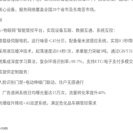
核心设备，服务网络覆盖全国28个省市及东南亚市场。
‌
5G+物联网”智能管控平台，实现设备互联、数据互通、系统互控：
搭载级伺服电机，运行噪音＜45分贝，配备毫米波感应系统，实现0.1秒
用液压缓冲技术，起落速度达0.6秒/次，承重能力突破3吨，通过GB/T3148
集成深度学习算法，复杂环境识别率≥99.7%，支持ETC/电子支付多模
性提供定制服务：
‌：人脸识别门禁+电动伸缩门联动，住户无感通行
‌：广告道闸系统日均曝光量达15万次，流量转化率提升40%
：防爆级升降柱+AI巡逻系统，满足危化品车辆管控需求
j.com