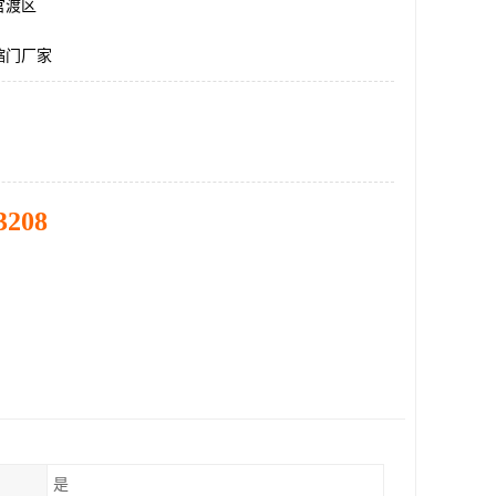
官渡区
缩门厂家
3208
是