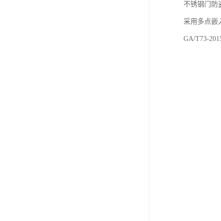
不锈钢门防
采用多点嵌
GA/T73-