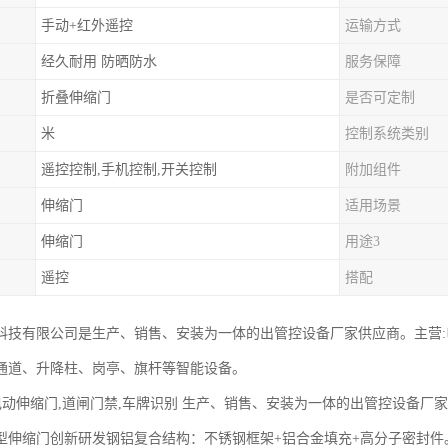
手动+红外遥控
运输方式
经久耐用 防晒防水
服务保障
折叠伸缩门
是否可定制
米
控制系统类别
遥控控制,手机控制,开关控制
附加组件
伸缩门
适用场景
伸缩门
用途3
遥控
搭配
科技有限公司是生产、销售、安装为一体的出管控设备厂家供应商。主营
通道、升降柱、岗亭、旗杆等智能设备。
 电动伸缩门,道闸门禁,车牌识别 生产、销售、安装为一体的出管控设备厂
合型伸缩门‌创新研发钢铝复合结构：不锈钢框架+铝合金填充+高分子密封