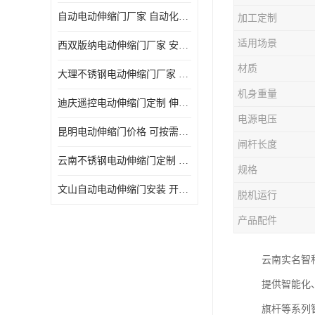
自动电动伸缩门厂家 自动化操作
加工定制
适用场景
西双版纳电动伸缩门厂家 安全性高
材质
大理不锈钢电动伸缩门厂家 适合狭窄通道
机身重量
迪庆遥控电动伸缩门定制 伸缩结构设计
电源电压
昆明电动伸缩门价格 可按需定制
闸杆长度
云南不锈钢电动伸缩门定制 自动化操作
规格
文山自动电动伸缩门安装 开启后占用空间小
脱机运行
产品配件
云南实名智
提供智能化
旗杆等系列