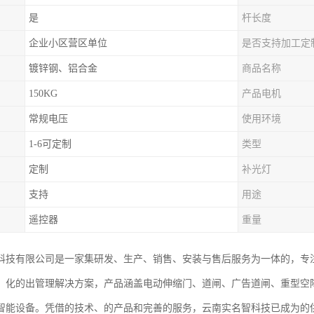
是
杆长度
企业小区营区单位
是否支持加工定
镀锌钢、铝合金
商品名称
150KG
产品电机
常规电压
使用环境
1-6可定制
类型
定制
补光灯
支持
用途
遥控器
重量
科技有限公司是一家集研发、生产、销售、安装与售后服务为一体的，专
、化的出管理解决方案，产品涵盖电动伸缩门、道闸、广告道闸、重型空
智能设备。凭借的技术、的产品和完善的服务，云南实名智科技已成为的