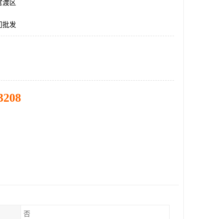
官渡区
门批发
3208
否