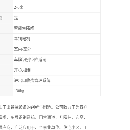
2-6米
制
是
智能空降闸
春铜电机
室内/室外
车牌识别空降道闸
开/关控制
进出口收费管理系统
130kg
注于出管控设备的创新与制造。公司致力于为客户
降闸、车牌识别系统、门禁通道、升降柱、岗亭、
供应商，广泛应用于、企事业单位、住宅小区、工