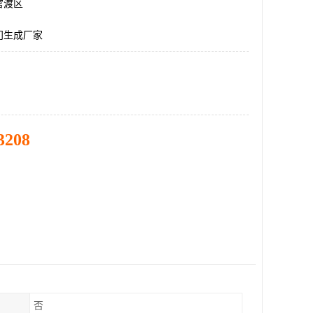
官渡区
门生成厂家
3208
否