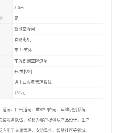
2-6米
制
是
智能空降闸
春铜电机
室内/室外
车牌识别空降道闸
开/关控制
进出口收费管理系统
130kg
、道闸、广告道闸、重型空降闸、车牌识别系统、
安装服务队伍，能够为客户提供从产品设计、生产
泛应用于交通管理、安防监控、智慧社区等领域。