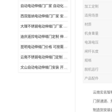
自动电动伸缩门厂家 自动化操作
加工定制
适用场景
西双版纳电动伸缩门厂家 安全性高
材质
大理不锈钢电动伸缩门厂家 适合狭窄通道
机身重量
迪庆遥控电动伸缩门定制 伸缩结构设计
电源电压
昆明电动伸缩门价格 可按需定制
闸杆长度
云南不锈钢电动伸缩门定制 自动化操作
规格
文山自动电动伸缩门安装 开启后占用空间小
脱机运行
产品配件
云南实名智
门禁通道、
制造到安装