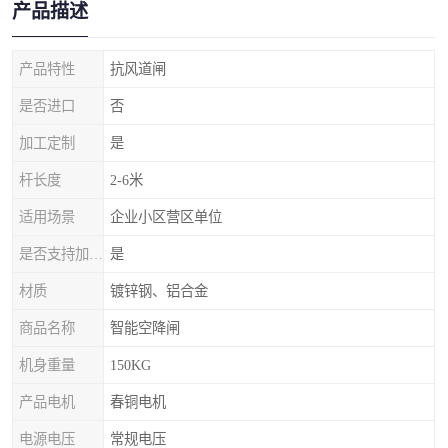
产品描述
产品特性
抗风道闸
是否进口
否
加工定制
是
杆长度
2-6米
适用场景
企业小区营区单位
是否支持加工定制
是
材质
镀锌钢、铝合金
商品名称
智能空降闸
机身重量
150KG
产品电机
春铜电机
电源电压
常规电压