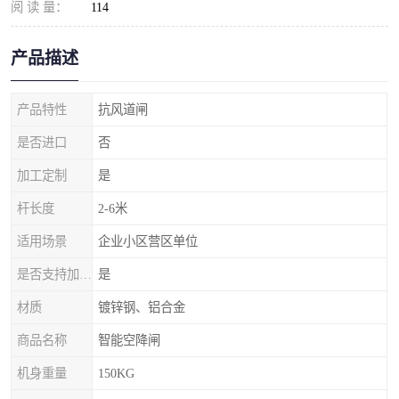
阅 读 量：
114
产品描述
产品特性
抗风道闸
是否进口
否
加工定制
是
杆长度
2-6米
适用场景
企业小区营区单位
是否支持加工定制
是
材质
镀锌钢、铝合金
商品名称
智能空降闸
机身重量
150KG