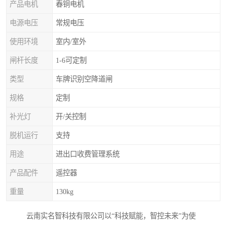
产品电机
春铜电机
电源电压
常规电压
使用环境
室内/室外
闸杆长度
1-6可定制
类型
车牌识别空降道闸
规格
定制
补光灯
开/关控制
脱机运行
支持
用途
进出口收费管理系统
产品配件
遥控器
重量
130kg
云南实名智科技有限公司以“科技赋能，智控未来”为使