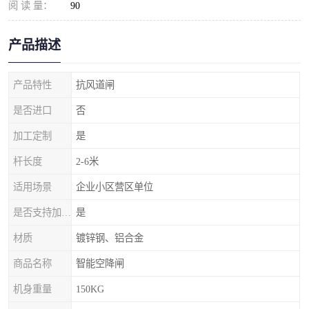
阅 读 量：
90
产品描述
产品特性
抗风道闸
是否进口
否
加工定制
是
杆长度
2-6米
适用场景
企业小区营区单位
是否支持加工定制
是
材质
镀锌钢、铝合金
商品名称
智能空降闸
机身重量
150KG