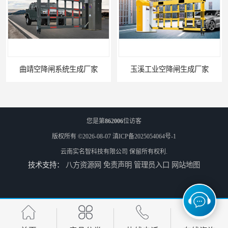
闸系统生成厂家
玉溪工业空降闸生成厂家
您是第
862006
位访客
版权所有 ©2026-08-07
滇ICP备2025054064号-1
云南实名智科技有限公司
保留所有权利.
技术支持：
八方资源网
免责声明
管理员入口
网站地图
德宏工业闸门厂家
普洱大型闸门厂家