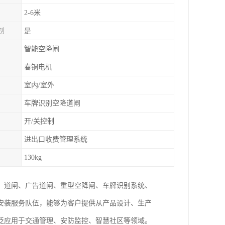
2-6米
制
是
智能空降闸
春铜电机
室内/室外
车牌识别空降道闸
开/关控制
进出口收费管理系统
130kg
、道闸、广告道闸、重型空降闸、车牌识别系统、
安装服务队伍，能够为客户提供从产品设计、生产
泛应用于交通管理、安防监控、智慧社区等领域。