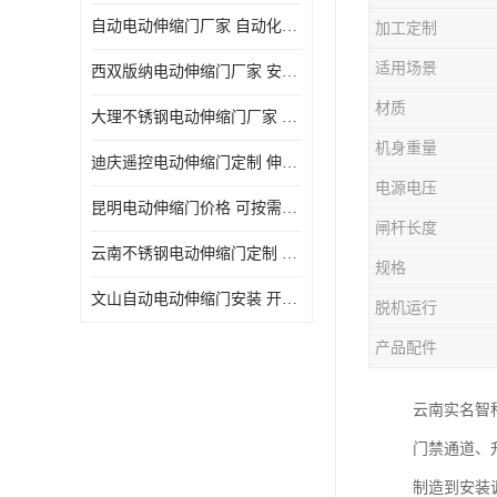
自动电动伸缩门厂家 自动化操作
加工定制
适用场景
西双版纳电动伸缩门厂家 安全性高
材质
大理不锈钢电动伸缩门厂家 适合狭窄通道
机身重量
迪庆遥控电动伸缩门定制 伸缩结构设计
电源电压
昆明电动伸缩门价格 可按需定制
闸杆长度
云南不锈钢电动伸缩门定制 自动化操作
规格
文山自动电动伸缩门安装 开启后占用空间小
脱机运行
产品配件
云南实名智
门禁通道、
制造到安装