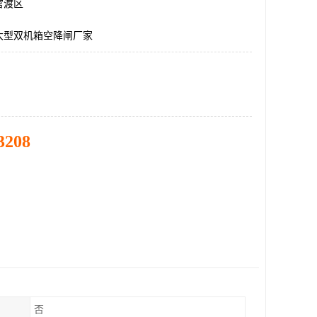
官渡区
大型双机箱空降闸厂家
3208
否