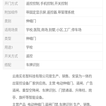
开门方式
遥控控制,手机控制,开关控制
附加组件
带固定显示屏,遥控器,带管理系统
类别
伸缩门
适用场景
学校,医院,商场,别墅,小区,工厂,停车场
类型
伸缩门
用途3
学校
开关方式
遥控
搭配
车牌识别
云南实名智科技有限公司是生产、销售、安装为一体的
出管控设备厂家供应商。主营:电动伸缩门、道闸、广告
道闸、重型空降闸、车牌识别、门禁通道、升降柱、岗
亭、旗杆等智能设备。
主营产品: 电动伸缩门,道闸门禁,车牌识别 生产、销售、