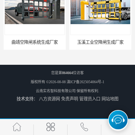
曲靖空降闸系统生成厂家
玉溪工业空降闸生成厂家
您是第
864664
位访客
版权所有 ©2026-08-08
滇ICP备2025054064号-1
云南实名智科技有限公司
保留所有权利.
技术支持：
八方资源网
免责声明
管理员入口
网站地图
德宏工业闸门厂家
普洱大型闸门厂家