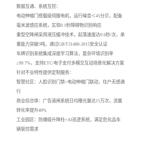
数据互通、系统互控：
电动伸缩门搭载级伺服电机，运行噪音＜45分贝，配备
毫米波感应系统，实现0.1秒障碍物识别响应
重型空降闸采用液压缓冲技术，起落速度达0.6秒/次，承
重能力突破3吨，通过GB/T31488-2015安全认证
车牌识别系统集成深度学习算法，复杂环境识别率
≥99.7%，支持ETC/电子支付多模交互动场景化解决方案‌
针对不业特性提供定制服务：
‌智慧社区‌：人脸识别门禁+电动伸缩门联动，住户无感通
行
‌商业综合体‌：广告道闸系统日均曝光量达15万次，流量
转化率提升40%
‌工业园区‌：防爆级升降柱+AI巡逻系统，满足危化品车
辆管控需求