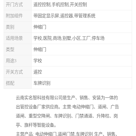
开门方式
遥控控制,手机控制,开关控制
附加组件
带固定显示屏,遥控器,带管理系统
类别
伸缩门
适用场景
学校,医院,商场,别墅,小区,工厂,停车场
类型
伸缩门
用途3
学校
开关方式
遥控
搭配
车牌识别
云南实名智科技有限公司是生产、销售、安装为一体的
出管控设备厂家供应商。主营:电动伸缩门、道闸、广告
道闸、重型空降闸、车牌识别、门禁通道、升降柱、岗
亭、旗杆等智能设备。
主营产品: 电动伸缩门,道闸门禁,车牌识别 生产、销售、