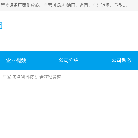
云南实名智科技有限公司是生产、销售、安装为一体的出入口管控设备厂家供应商。主营:电动伸缩门、道闸、广告道闸、重型空降闸、车牌识别、门禁通道、升降柱、岗亭、旗杆等智能设备。主营产品: 电动伸缩门,道闸门禁,车牌识别 生产、销售、安装为一体的出入口管控设备厂家源头供应商。
司
企业视频
公司介绍
公司动态
门厂家 实名智科技 适合狭窄通道