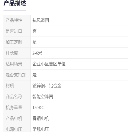
产品描述
产品特性
抗风道闸
是否进口
否
加工定制
是
杆长度
2-6米
适用场景
企业小区营区单位
是否支持加工定制
是
材质
镀锌钢、铝合金
商品名称
智能空降闸
机身重量
150KG
产品电机
春铜电机
电源电压
常规电压