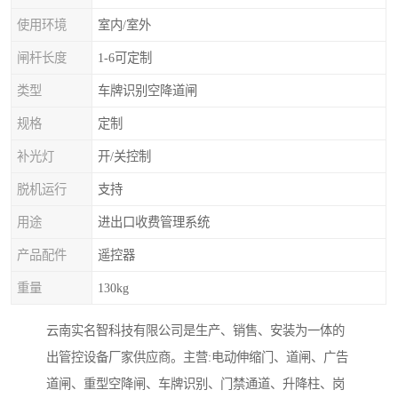
使用环境
室内/室外
闸杆长度
1-6可定制
类型
车牌识别空降道闸
规格
定制
补光灯
开/关控制
脱机运行
支持
用途
进出口收费管理系统
产品配件
遥控器
重量
130kg
云南实名智科技有限公司是生产、销售、安装为一体的
出管控设备厂家供应商。主营:电动伸缩门、道闸、广告
道闸、重型空降闸、车牌识别、门禁通道、升降柱、岗