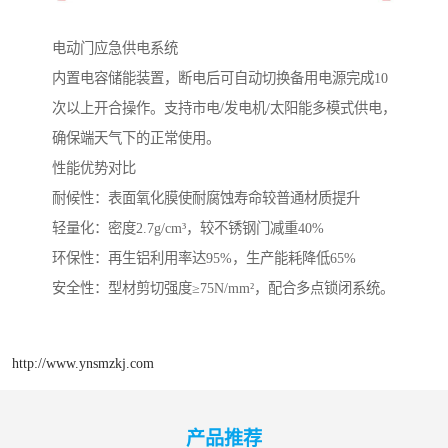
电动门应急供电系统‌
内置电容储能装置，断电后可自动切换备用电源完成10
次以上开合操作。支持市电/发电机/太阳能多模式供电，
确保端天气下的正常使用。
性能优势对比
‌耐候性‌：表面氧化膜使耐腐蚀寿命较普通材质提升
‌轻量化‌：密度2.7g/cm³，较不锈钢门减重40%
‌环保性‌：再生铝利用率达95%，生产能耗降低65%
‌安全性‌：型材剪切强度≥75N/mm²，配合多点锁闭系统。
http://www.ynsmzkj.com
产品推荐