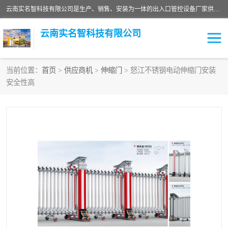
云南实名智科技有限公司是生产、销售、安装为一体的出入口管控设备厂家供应商。主营:电动伸缩门、道闸、广告道闸、重型空降闸、车牌识别、门禁通道、升降柱、岗亭、旗杆等智能设备。主营产品: 电动伸缩门,道闸门禁,车牌识别 生产、销售、安装为一体的出入口管控设备厂家源头供应商。
云南实名智科技有限公司
当前位置：
首页
>
供应商机
>
伸缩门
> 怒江不锈钢电动伸缩门安装
安全性高
车牌识别门系列
充电桩系列
广告道闸系列
普通道闸系列
升降门系列
通道闸系列
小门系列
伸缩门