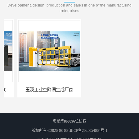
Development, design, production and sales in one of the manufacturing
enterprises
玉溪工业空降闸生成厂家
德宏工业闸门厂家
您是第
860096
位访客
版权所有 ©2026-08-06
滇ICP备2025054064号-1