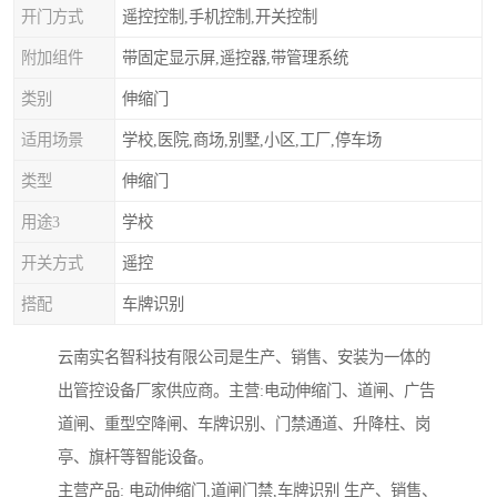
开门方式
遥控控制,手机控制,开关控制
附加组件
带固定显示屏,遥控器,带管理系统
类别
伸缩门
适用场景
学校,医院,商场,别墅,小区,工厂,停车场
类型
伸缩门
用途3
学校
开关方式
遥控
搭配
车牌识别
云南实名智科技有限公司是生产、销售、安装为一体的
出管控设备厂家供应商。主营:电动伸缩门、道闸、广告
道闸、重型空降闸、车牌识别、门禁通道、升降柱、岗
亭、旗杆等智能设备。
主营产品: 电动伸缩门,道闸门禁,车牌识别 生产、销售、