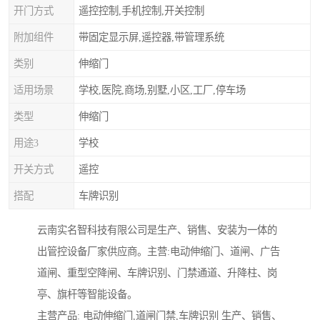
开门方式
遥控控制,手机控制,开关控制
附加组件
带固定显示屏,遥控器,带管理系统
类别
伸缩门
适用场景
学校,医院,商场,别墅,小区,工厂,停车场
类型
伸缩门
用途3
学校
开关方式
遥控
搭配
车牌识别
云南实名智科技有限公司是生产、销售、安装为一体的
出管控设备厂家供应商。主营:电动伸缩门、道闸、广告
道闸、重型空降闸、车牌识别、门禁通道、升降柱、岗
亭、旗杆等智能设备。
主营产品: 电动伸缩门,道闸门禁,车牌识别 生产、销售、