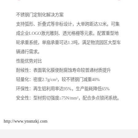
不锈钢门定制化解决方案‌
支持弧形、折叠式等非标设计，大单跨距达32米。可集
成企业LOGO激光雕刻、透光格栅等元素。配置重型地
轮承重系统，单扇承重可达1.2吨，满足物流园区大型车
辆通行需求。
性能优势对比
‌耐候性‌：表面氧化膜使耐腐蚀寿命较普通材质提升
‌轻量化‌：密度2.7g/cm³，较不锈钢门减重40%
‌环保性‌：再生铝利用率达95%，生产能耗降低65%
‌安全性‌：型材剪切强度≥75N/mm²，配合多点锁闭系统。
http://www.ynsmzkj.com