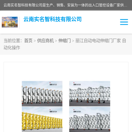
云南实名智科技有限公司是生产、销售、安装为一体的出入口管控设备厂家供应商。主营:电动伸缩门、道闸、广告道闸、重型空降闸、车牌识别、门禁通道、升降柱、岗亭、旗杆等智能设备。主营产品: 电动伸缩门,道闸门禁,车牌识别 生产、销售、安装为一体的出入口管控设备厂家源头供应商。
云南实名智科技有限公司
当前位置：
首页
>
供应商机
>
伸缩门
> 丽江自动电动伸缩门厂家 自
动化操作
车牌识别门系列
充电桩系列
广告道闸系列
普通道闸系列
升降门系列
通道闸系列
小门系列
伸缩门