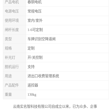
产品电机
春铜电机
电源电压
常规电压
使用环境
室内/室外
闸杆长度
1-6可定制
类型
车牌识别空降道闸
规格
定制
补光灯
开/关控制
脱机运行
支持
用途
进出口收费管理系统
产品配件
遥控器
重量
130kg
云南实名智科技有限公司自成立以来，已为众多、企事