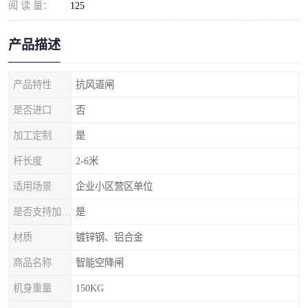
阅 读 量：
125
产品描述
产品特性
抗风道闸
是否进口
否
加工定制
是
杆长度
2-6米
适用场景
企业小区营区单位
是否支持加工定制
是
材质
镀锌钢、铝合金
商品名称
智能空降闸
机身重量
150KG