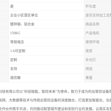
是
杆长度
企业小区营区单位
是否支持加工定
镀锌钢、铝合金
商品名称
150KG
产品电机
常规电压
使用环境
1-6可定制
类型
定制
补光灯
支持
用途
遥控器
重量
科技有限公司以“科技赋能，智控未来”为使命，致力于成为的出管控设备
联网、大数据等技术与传统出管控设备的深度融合，打造更加智能化、化
合作伙伴携手共进，共同推动智慧城市建设和安防行业的发展。云南实名