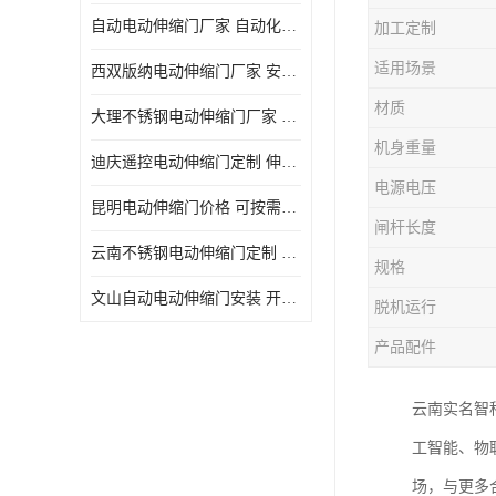
自动电动伸缩门厂家 自动化操作
加工定制
适用场景
西双版纳电动伸缩门厂家 安全性高
材质
大理不锈钢电动伸缩门厂家 适合狭窄通道
机身重量
迪庆遥控电动伸缩门定制 伸缩结构设计
电源电压
昆明电动伸缩门价格 可按需定制
闸杆长度
云南不锈钢电动伸缩门定制 自动化操作
规格
文山自动电动伸缩门安装 开启后占用空间小
脱机运行
产品配件
云南实名智
工智能、物
场，与更多