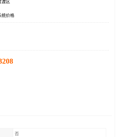
官渡区
系统价格
3208
否