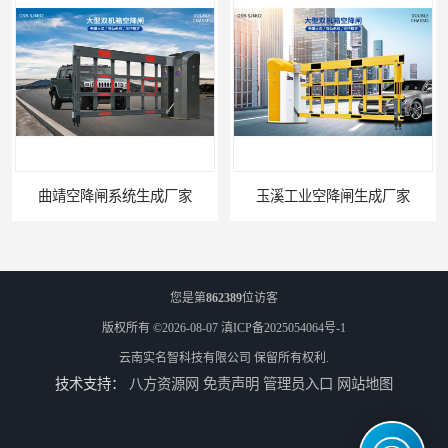
曲靖空降闸系统生成厂家
玉溪工业空降闸生成厂家
您是第
862389
位访客
版权所有 ©2026-08-07
滇ICP备2025054064号-1
云南实名智科技有限公司
保留所有权利.
技术支持：
八方资源网
免责声明
管理员入口
网站地图