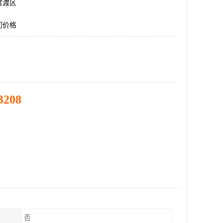
官渡区
门价格
3208
否