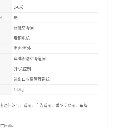
2-6米
制
是
智能空降闸
春铜电机
室内/室外
车牌识别空降道闸
开/关控制
进出口收费管理系统
130kg
:电动伸缩门、道闸、广告道闸、重型空降闸、车牌
家供应商。