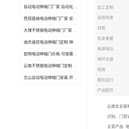
自动电动伸缩门厂家 自动化操作
加工定制
适用场景
西双版纳电动伸缩门厂家 安全性高
材质
大理不锈钢电动伸缩门厂家 适合狭窄通道
机身重量
迪庆遥控电动伸缩门定制 伸缩结构设计
电源电压
昆明电动伸缩门价格 可按需定制
闸杆长度
云南不锈钢电动伸缩门定制 自动化操作
规格
文山自动电动伸缩门安装 开启后占用空间小
脱机运行
产品配件
云南实名智
识别、门禁
主营产品: