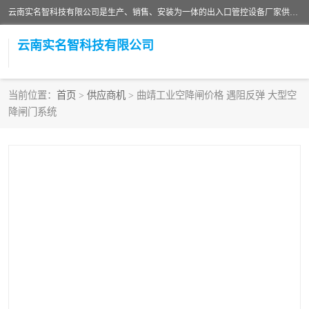
云南实名智科技有限公司是生产、销售、安装为一体的出入口管控设备厂家供应商。主营:电动伸缩门、道闸、广告道闸、重型空降闸、车牌识别、门禁通道、升降柱、岗亭、旗杆等智能设备。主营产品: 电动伸缩门,道闸门禁,车牌识别 生产、销售、安装为一体的出入口管控设备厂家源头供应商。
云南实名智科技有限公司
当前位置：
首页
>
供应商机
> 曲靖工业空降闸价格 遇阻反弹 大型空
降闸门系统
车牌识别门系列
充电桩系列
广告道闸系列
普通道闸系列
升降门系列
通道闸系列
小门系列
伸缩门