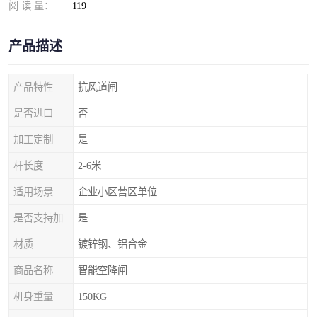
阅 读 量：
119
产品描述
产品特性
抗风道闸
是否进口
否
加工定制
是
杆长度
2-6米
适用场景
企业小区营区单位
是否支持加工定制
是
材质
镀锌钢、铝合金
商品名称
智能空降闸
机身重量
150KG