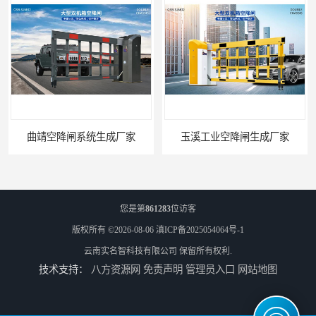
曲靖空降闸系统生成厂家
玉溪工业空降闸生成厂家
您是第
861283
位访客
版权所有 ©2026-08-06
滇ICP备2025054064号-1
云南实名智科技有限公司
保留所有权利.
技术支持：
八方资源网
免责声明
管理员入口
网站地图
德宏工业闸门厂家
普洱大型闸门厂家