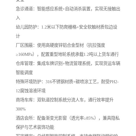
急诊通道：智能感应系统+自动消杀装置，实现无接触出
入
幼儿园防护：1.2米以下防爬栅格+安全软触材质包边设
计
厂区围蔽‌：使用高硬度锌铝合金型材（抗拉强度
≥160MPa），配置重型地轮系统承载1.2吨以上货车通行
‌仓库管理‌：集成车牌识别+物流管理系统，实现货运车辆
智能调度
‌特殊环境防护‌：316不锈钢材质+碳喷涂工艺，耐受PH2-
12腐蚀溶液环境
商场车库‌：双轨道控制系统分流人车，通行效率提升
300%
‌酒店会所‌：配备渐变光影窗（透光率≥85%），兼具隐私
保护与艺术装饰功能