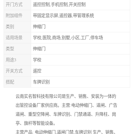
开门方式
遥控控制,手机控制,开关控制
附加组件
带固定显示屏,遥控器,带管理系统
类别
伸缩门
适用场景
学校,医院,商场,别墅,小区,工厂,停车场
类型
伸缩门
用途3
学校
开关方式
遥控
搭配
车牌识别
云南实名智科技有限公司是生产、销售、安装为一体的
出管控设备厂家供应商。主营:电动伸缩门、道闸、广告
道闸、重型空降闸、车牌识别、门禁通道、升降柱、岗
亭、旗杆等智能设备。
主营产品: 电动伸缩门,道闸门禁,车牌识别 生产、销售、