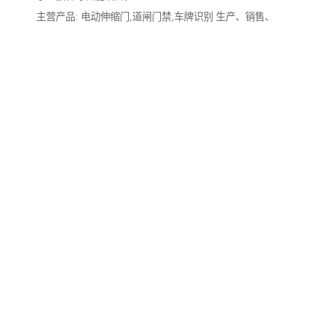
主营产品: 电动伸缩门,道闸门禁,车牌识别 生产、销售、
安装为一体的出管控设备厂家供应商。
电动门安全防护系统升级‌
配备双重安全防护：底部红外线感应装置可检测30cm内
障碍物；顶部嵌入式压力传感器遇阻立即停止。可选配
紧急手动解锁装置，断电时可快速开启，符合消防规范
要求。
电动门人车分流系统‌
双轨道控制系统实现行人通道与车辆通道立运行。配备
车牌识别与人脸识别双系统，通行效率提升300%。高峰
时段可切换自动感应模式，减少排队等候时间。