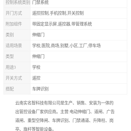
控制系统类别
门禁系统
开门方式
遥控控制,手机控制,开关控制
附加组件
带固定显示屏,遥控器,带管理系统
类别
伸缩门
适用场景
学校,医院,商场,别墅,小区,工厂,停车场
类型
伸缩门
用途3
学校
开关方式
遥控
搭配
车牌识别
云南实名智科技有限公司是生产、销售、安装为一体的
出管控设备厂家供应商。主营:电动伸缩门、道闸、广告
道闸、重型空降闸、车牌识别、门禁通道、升降柱、岗
亭、旗杆等智能设备。