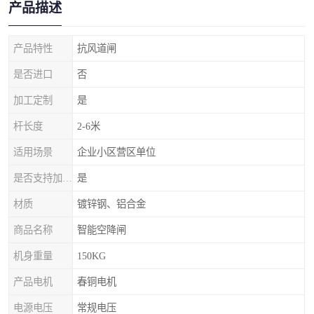
产品描述
产品特性
抗风道闸
是否进口
否
加工定制
是
杆长度
2-6米
适用场景
企业小区营区单位
是否支持加工定制
是
材质
镀锌钢、铝合金
商品名称
智能空降闸
机身重量
150KG
产品电机
春铜电机
电源电压
常规电压