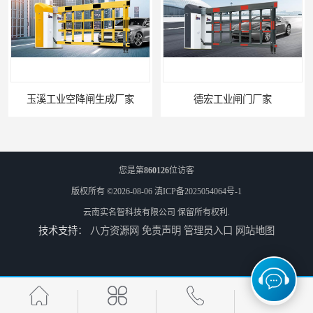
玉溪工业空降闸生成厂家
德宏工业闸门厂家
您是第
860126
位访客
版权所有 ©2026-08-06
滇ICP备2025054064号-1
云南实名智科技有限公司
保留所有权利.
技术支持：
八方资源网
免责声明
管理员入口
网站地图
普洱大型闸门厂家
昆明大型闸门生成厂家