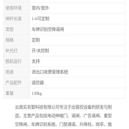
使用环境
室内/室外
闸杆长度
1-6可定制
类型
车牌识别空降道闸
规格
定制
补光灯
开/关控制
脱机运行
支持
用途
进出口收费管理系统
产品配件
遥控器
重量
130kg
云南实名智科技有限公司专注于出管控设备的研发与制
造，主营产品包括电动伸缩门、道闸、广告道闸、重型
空降闸、车牌识别系统、门禁通道、升降柱、岗亭、旗