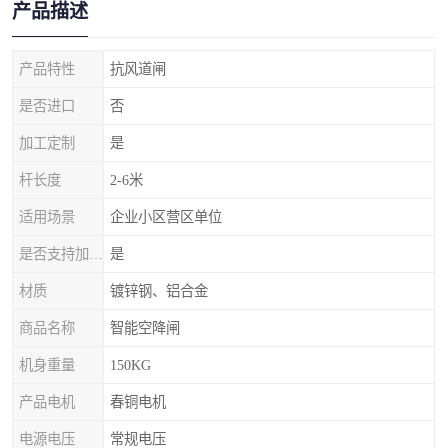
产品描述
产品特性
抗风道闸
是否进口
否
加工定制
是
杆长度
2-6米
适用场景
企业小区营区单位
是否支持加工定制
是
材质
镀锌钢、铝合金
商品名称
智能空降闸
机身重量
150KG
产品电机
春铜电机
电源电压
常规电压