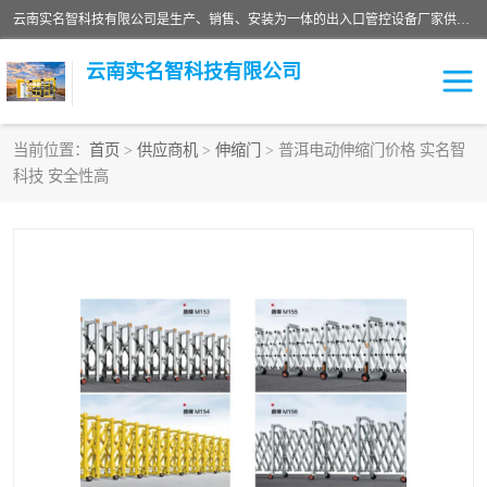
云南实名智科技有限公司是生产、销售、安装为一体的出入口管控设备厂家供应商。主营:电动伸缩门、道闸、广告道闸、重型空降闸、车牌识别、门禁通道、升降柱、岗亭、旗杆等智能设备。主营产品: 电动伸缩门,道闸门禁,车牌识别 生产、销售、安装为一体的出入口管控设备厂家源头供应商。
云南实名智科技有限公司
当前位置：
首页
>
供应商机
>
伸缩门
> 普洱电动伸缩门价格 实名智
科技 安全性高
车牌识别门系列
充电桩系列
广告道闸系列
普通道闸系列
升降门系列
通道闸系列
小门系列
伸缩门