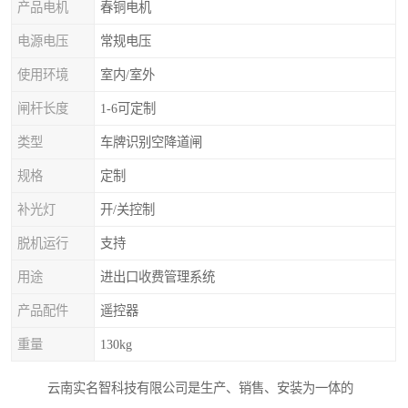
产品电机
春铜电机
电源电压
常规电压
使用环境
室内/室外
闸杆长度
1-6可定制
类型
车牌识别空降道闸
规格
定制
补光灯
开/关控制
脱机运行
支持
用途
进出口收费管理系统
产品配件
遥控器
重量
130kg
云南实名智科技有限公司是生产、销售、安装为一体的