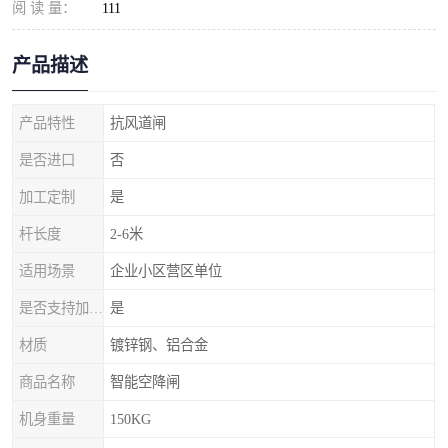
阅 读 量：
111
产品描述
产品特性
抗风道闸
是否进口
否
加工定制
是
杆长度
2-6米
适用场景
企业小区营区单位
是否支持加工定制
是
材质
镀锌钢、铝合金
商品名称
智能空降闸
机身重量
150KG