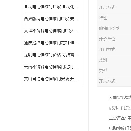
自动电动伸缩门厂家 自动化操作
开启方式
特性
西双版纳电动伸缩门厂家 安全性高
伸缩门类型
大理不锈钢电动伸缩门厂家 适合狭窄通道
计价单位
迪庆遥控电动伸缩门定制 伸缩结构设计
开门方式
昆明电动伸缩门价格 可按需定制
类别
云南不锈钢电动伸缩门定制 自动化操作
类型
文山自动电动伸缩门安装 开启后占用空间小
开关方式
云南实名智
识别、门禁
主营产品:
电动伸缩门