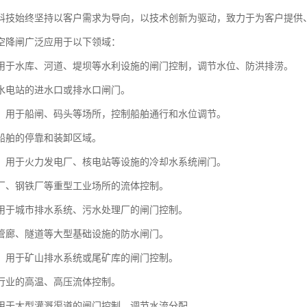
科技始终坚持以客户需求为导向，以技术创新为驱动，致力于为客户提供
空降闸广泛应用于以下领域：
用于水库、河道、堤坝等水利设施的闸门控制，调节水位、防洪排涝。
水电站的进水口或排水口闸门。
：用于船闸、码头等场所，控制船舶通行和水位调节。
船舶的停靠和装卸区域。
：用于火力发电厂、核电站等设施的冷却水系统闸门。
厂、钢铁厂等重型工业场所的流体控制。
用于城市排水系统、污水处理厂的闸门控制。
管廊、隧道等大型基础设施的防水闸门。
：用于矿山排水系统或尾矿库的闸门控制。
行业的高温、高压流体控制。
用于大型灌溉渠道的闸门控制，调节水流分配。