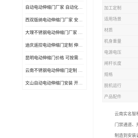
自动电动伸缩门厂家 自动化操作
加工定制
适用场景
西双版纳电动伸缩门厂家 安全性高
材质
大理不锈钢电动伸缩门厂家 适合狭窄通道
机身重量
迪庆遥控电动伸缩门定制 伸缩结构设计
电源电压
昆明电动伸缩门价格 可按需定制
闸杆长度
云南不锈钢电动伸缩门定制 自动化操作
规格
文山自动电动伸缩门安装 开启后占用空间小
脱机运行
产品配件
云南实名智
门禁通道、
制造到安装