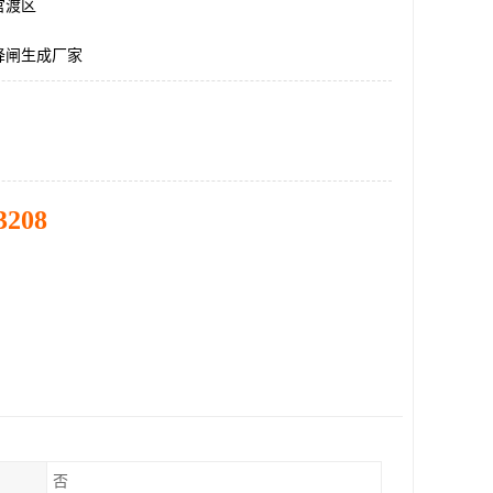
官渡区
降闸生成厂家
3208
否