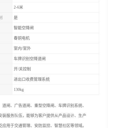
2-6米
制
是
智能空降闸
春铜电机
室内/室外
车牌识别空降道闸
开/关控制
进出口收费管理系统
130kg
、道闸、广告道闸、重型空降闸、车牌识别系统、
安装服务队伍，能够为客户提供从产品设计、生产
泛应用于交通管理、安防监控、智慧社区等领域。